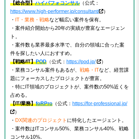
【総合型】
ハイパフォコンサル
（公式：
https://www.high-performer.jp/consultant/
）
・
IT・業務・戦略
など幅広い案件を保有。
・案件紹介開始から20年の実績が豊富なエージェン
ト。
・案件数も業界最多水準で、自分の領域に合った案
件を探したい人におすすめ。
【戦略/IT】
POD
（
公式：
https://pod.jp/
）
・業務コンサル案件もあるが、
戦略・IT
など、経営課
題にフォーカスしたプロジェクトが豊富。
・特にIT領域のプロジェクトが、案件数の50%近くを
占める。
【IT/業務】
foRPro
（公式：
https://for-professional.jp/
）
・
DX関連のプロジェクト
に特化したエージェント。
・案件数はITコンサル50%、業務コンサル40%、戦略
コンサル10%。