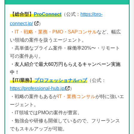
【総合型】
ProConnect
（公式：
https://pro-
connect.jp/
）
・
IT・戦略・業務・PMO・SAPコンサル
など、幅広
い領域の案件を扱うエージェント。
・高単価なプライム案件・稼働率20%〜・リモート
可の案件あり。
・友人紹介で最大60万円もらえるキャンペーン実施
中！
【IT/業務】
プロフェッショナルハブ
（公式：
https://professional-hub.jp/
）
・戦略の案件もあるが
IT・業務コンサル
が特に強いエ
ージェント。
・IT領域ではPMOの案件が豊富。
・勉強会や研修も開催しているので、フリーランス
でもスキルアップが可能。