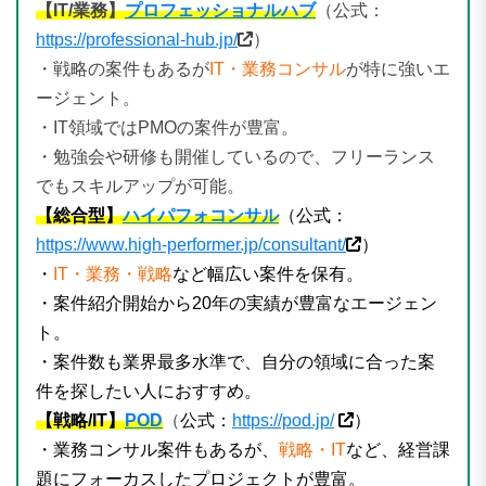
【IT/業務】
プロフェッショナルハブ
（公式：
https://professional-hub.jp/
）
・戦略の案件もあるが
IT・業務コンサル
が特に強いエ
ージェント。
・IT領域ではPMOの案件が豊富。
・勉強会や研修も開催しているので、フリーランス
でもスキルアップが可能。
【総合型】
ハイパフォコンサル
（公式：
https://www.high-performer.jp/consultant/
）
・
IT・業務・戦略
など幅広い案件を保有。
・案件紹介開始から20年の実績が豊富なエージェン
ト。
・案件数も業界最多水準で、自分の領域に合った案
件を探したい人におすすめ。
【戦略/IT】
POD
（
公式：
https://pod.jp/
）
・業務コンサル案件もあるが、
戦略・IT
など、経営課
題にフォーカスしたプロジェクトが豊富。