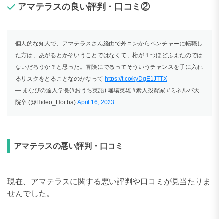
アマテラスの良い評判・口コミ②
個人的な知人で、アマテラスさん経由で外コンからベンチャーに転職し
た方は、あがるとかそいうことではなくて、桁が１つほどふえたのでは
ないだろうか？と思った。冒険にでるってそういうチャンスを手に入れ
るリスクをとることなのかなって
https://t.co/kyDgE1JTTX
— まなびの達人学長(#おうち英語) 堀場英雄 #素人投資家 #ミネルバ大
院卒 (@Hideo_Horiba)
April 16, 2023
アマテラスの悪い評判・口コミ
現在、アマテラスに関する悪い評判や口コミが見当たりま
せんでした。