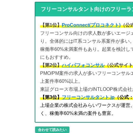
フリーコンサルタント向けのフリーラ
【第1位】
ProConnect(プロコネクト)
（公
フリーコンサル向けの求人数が多いエージェン
り。全体的にはIT系コンサル系案件が多い
稼働率60%未満案件もあり。起業を検討し
にもおすすめ。
【第2位】
ハイパフォコンサル
（公式サイト
PMO/PM案件の求人が多いフリーコンサル
上案件率60%以上。
東証グロース市場上場のINTLOOP株式会
【第3位】
フリーコンサルタント.jp
（公式
上場企業の株式会社みらいワークスが運営
く、稼働率60%未満の案件も豊富。
合わせて読みたい