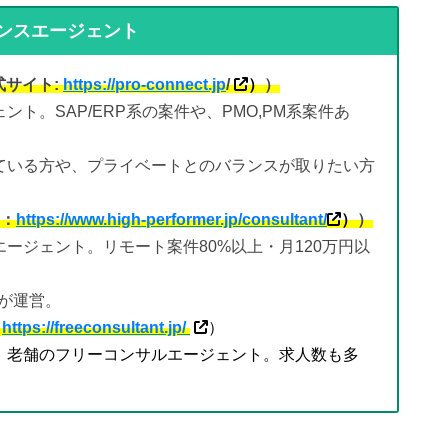
ンスエージェント
式サイト:
https://pro-connect.jp
/
）
）
ト。SAP/ERP系の案件や、PMO,PM系案件あ
。
ている方や、プライベートとのバランスが取りたい方
：
https://www.high-performer.jp/consultant/
）
）
エージェント。リモート案件80%以上・月120万円以
社が運営。
：
https://freeconsultant.jp/
）
。老舗のフリーコンサルエージェント。求人数も多