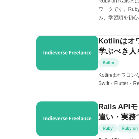
Ruby on Ra
ワークです。Ruby
み、学習順を初心者
Kotlin
学ぶべき人
Kotlin
Kotlinはオワコ
Swift・Flutte
Rails A
違い・実務
Ruby
Ruby on 