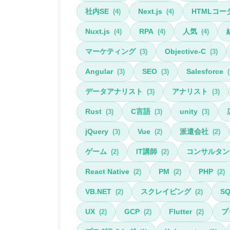
社内SE
Next.js
HTMLコー
(4)
(4)
Nuxt.js
RPA
人気
(4)
(4)
(4)
マーケティング
Objective-C
(3)
(3)
Angular
SEO
Salesforce
(3)
(3)
(
データアナリスト
アナリスト
(3)
(3)
Rust
C言語
unity
(3)
(3)
(3)
jQuery
Vue
派遣会社
(3)
(2)
(2)
ゲーム
IT講師
コンサルタン
(2)
(2)
React Native
PM
PHP
(2)
(2)
(2)
VB.NET
スクレイピング
S
(2)
(2)
UX
GCP
Flutter
プ
(2)
(2)
(2)