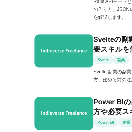
Rails APIモード
の作り方、JSO
を解説します。
Svelte
要スキルを
Svelte
副業
Svelte 副業
方、始める前の注
Power 
方や必要ス
Power BI
副業